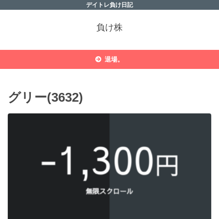
デイトレ負け日記
負け株
退場。
グリー(3632)