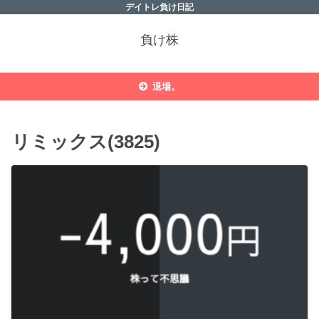
デイトレ負け日記
負け株
退場。
リミックス(3825)