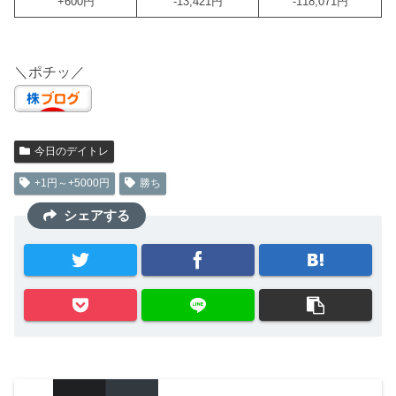
+600円
-13,421円
-118,071円
＼ポチッ／
今日のデイトレ
+1円～+5000円
勝ち
シェアする