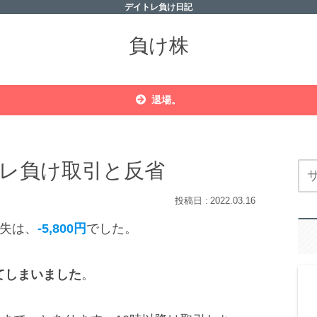
デイトレ負け日記
負け株
退場。
デイトレ負け取引と反省
2022.03.16
損失は、
-5,800円
でした。
てしまいました
。