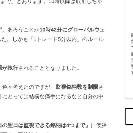
時まで」とあります。10時以降は取引しちゃ
ず、あろうことか
10時42分にグローバルウェ
した。しかも「1トレード5分以内」のルール
罰が執行
されることとなりました。
と色々考えたのですが、
監視銘柄数を制限
さ
引にとっては結構な痛手になるなと自分の中
日の翌日は監視できる銘柄は4つまで」
に仮決