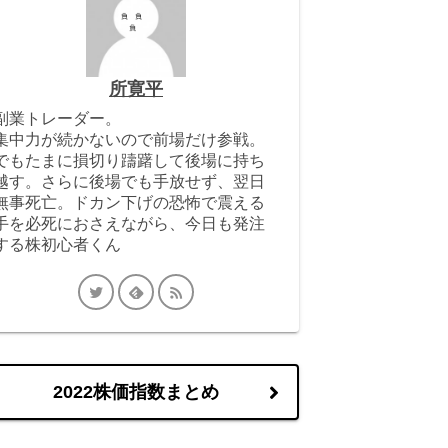
所寛平
副業トレーダー。
集中力が続かないので前場だけ参戦。
でもたまに損切り躊躇して後場に持ち
越す。さらに後場でも手放せず、翌日
無事死亡。ドカン下げの恐怖で震える
手を必死におさえながら、今日も発注
する株初心者くん
2022株価指数まとめ