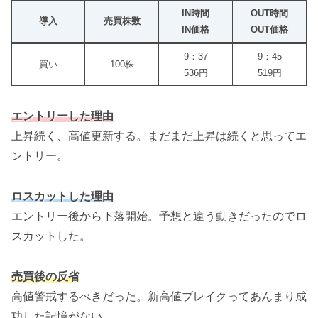
IN時間
OUT時間
導入
売買株数
IN価格
OUT価格
9：37
9：45
買い
100株
536円
519円
エントリーした理由
上昇続く、高値更新する。まだまだ上昇は続くと思ってエ
ントリー。
ロスカットした理由
エントリー後から下落開始。予想と違う動きだったのでロ
スカットした。
売買後の反省
高値警戒するべきだった。新高値ブレイクってあんまり成
功した記憶がない。