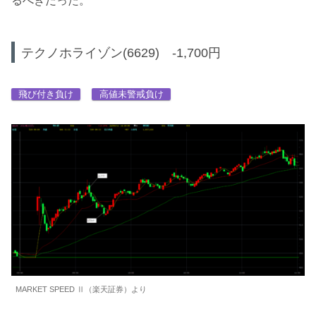
るべきだった。
テクノホライゾン(6629) -1,700円
飛び付き負け
高値未警戒負け
MARKET SPEED Ⅱ（楽天証券）より