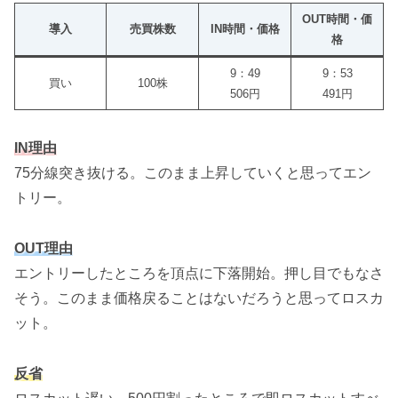
OUT時間・価
導入
売買株数
IN時間・価格
格
9：49
9：53
買い
100株
506円
491円
IN理由
75分線突き抜ける。このまま上昇していくと思ってエン
トリー。
OUT理由
エントリーしたところを頂点に下落開始。押し目でもなさ
そう。このまま価格戻ることはないだろうと思ってロスカ
ット。
反省