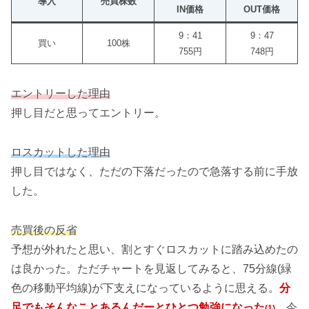
導入
売買株数
IN価格
OUT価格
9：41
9：47
買い
100株
755円
748円
エントリーした理由
押し目だと思ってエントリー。
ロスカットした理由
押し目ではなく、ただの下落だったので急落する前に手放
した。
売買後の反省
予想が外れたと思い、割とすぐロスカットに踏み込めたの
は良かった。ただチャートを見返してみると、75分線(緑
色の移動平均線)が下支えになっているように思える。
分
足でもそんなことあるんだーとひとつ勉強になった
。今
(1)