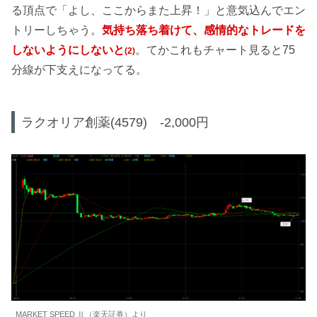
る頂点で「よし、ここからまた上昇！」と意気込んでエン
トリーしちゃう。
気持ち落ち着けて、感情的なトレードを
しないようにしないと
。てかこれもチャート見ると75
(2)
分線が下支えになってる。
ラクオリア創薬(4579) -2,000円
MARKET SPEED Ⅱ（楽天証券）より