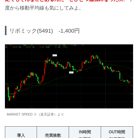
度から移動平均線も気にしてみよ。
リボミック(5491) -1,400円
MARKET SPEED Ⅱ（楽天証券）より
IN時間
OUT時間
導入
売買株数